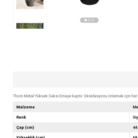
Thom Metal Yüksek Saksı Emaye kaptır. Oksidasyonu önlemek için her z
Malzeme
Me
Renk
Si
Çap (cm)
44
Yükseklik (cm)
69