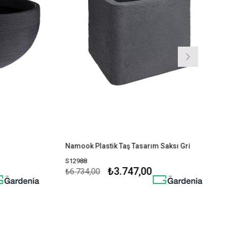
Namook Plastik Taş Tasarım Saksı Gri
S12988
₺3.747,00
₺6.734,00