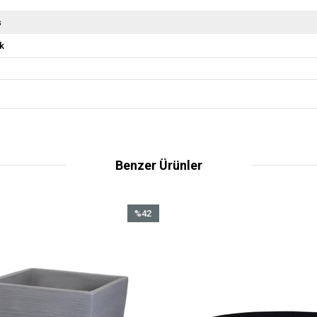
ş
k
Benzer Ürünler
%42
İndirim
%42İndirim