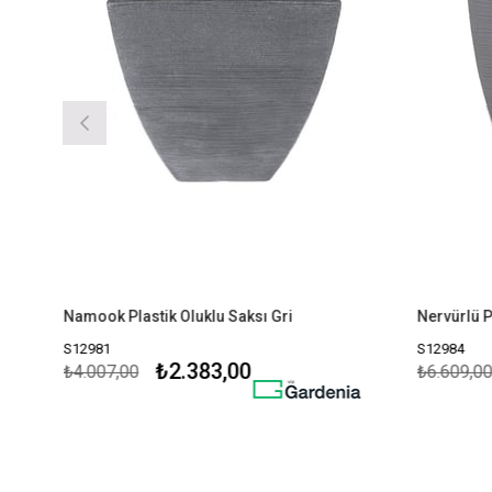
Namook Plastik Oluklu Saksı Gri
Nervürlü Pla
S12981
S12984
₺2.383,00
₺4.007,00
₺6.609,00