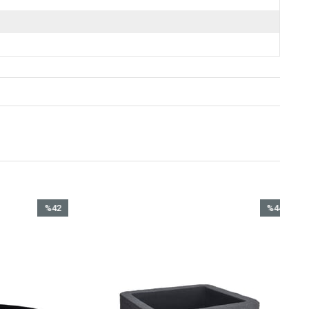
%42
%44
İndirim
İndirim
%42İndirim
%44İndirim