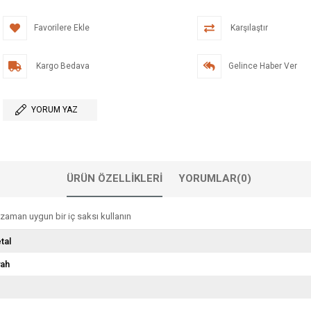
Favorilere Ekle
Karşılaştır
Kargo Bedava
Gelince Haber Ver
YORUM YAZ
ÜRÜN ÖZELLIKLERI
YORUMLAR
(0)
aman uygun bir iç saksı kullanın
tal
yah