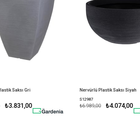
stik Saksı Gri
Nervürlü Plastik Saksı Siyah
S12987
₺3.831,00
₺4.074,00
₺6.989,00