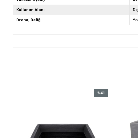
Kullanım Alanı
Dı
Drenaj Deliği
Yo
1
%41
im
İndirim
ndirim
%41İndirim