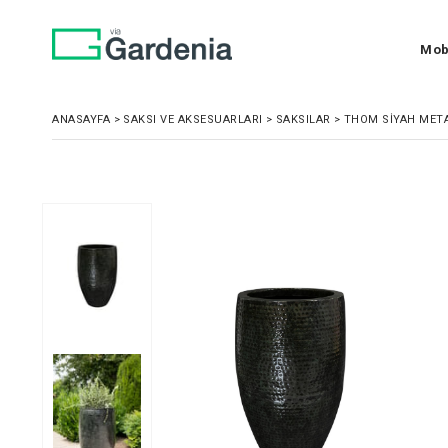
Mob
ANASAYFA
>
SAKSI VE AKSESUARLARI
>
SAKSILAR
>
THOM SIYAH META
›