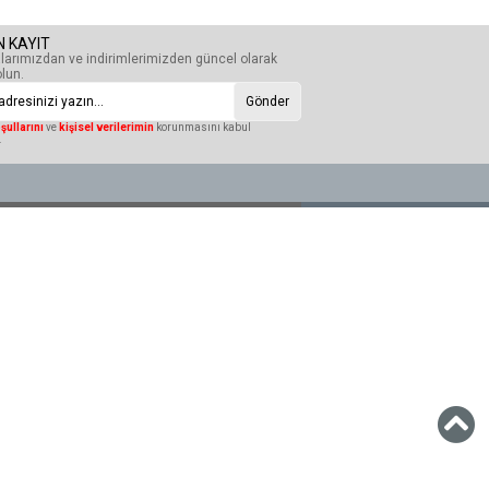
N KAYIT
arımızdan ve indirimlerimizden güncel olarak
lun.
Gönder
şullarını
ve
kişisel verilerimin
korunmasını kabul
.