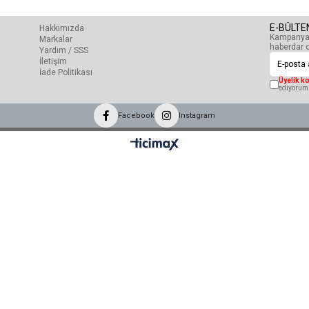
E-BÜLTE
Hakkımızda
Kampanyal
Markalar
haberdar o
Yardım / SSS
İletişim
İade Politikası
Üyelik ko
ediyorum
Facebook
Instagram