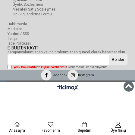
Üyelik Sözleşmesi
Mesafeli Satış Sözleşmesi
Ön Bilgilendirme Formu
Hakkımızda
Markalar
Yardım / SSS
İletişim
İade Politikası
E-BÜLTEN KAYIT
Kampanyalarımızdan ve indirimlerimizden güncel olarak haberdar olun.
Gönder
Üyelik koşullarını
ve
kişisel verilerimin
korunmasını kabul ediyorum.
Facebook
Instagram
Anasayfa
Favorilerim
Sepetim
Üye Girişi