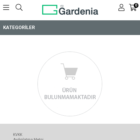
0
KATEGORILER
KVKK
Aydınlatma Metni