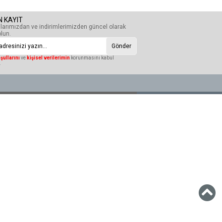
N KAYIT
arımızdan ve indirimlerimizden güncel olarak
lun.
Gönder
şullarını
ve
kişisel verilerimin
korunmasını kabul
.