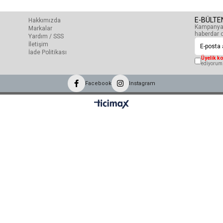
E-BÜLTE
Hakkımızda
Kampanyal
Markalar
haberdar o
Yardım / SSS
İletişim
İade Politikası
Üyelik ko
ediyorum
Facebook
Instagram