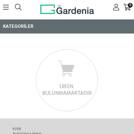
0
KATEGORILER
KVKK
Aydınlatma Metni