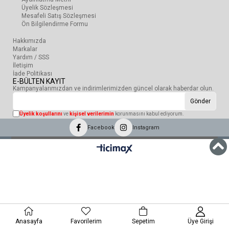
Üyelik Sözleşmesi
Mesafeli Satış Sözleşmesi
Ön Bilgilendirme Formu
Hakkımızda
Markalar
Yardım / SSS
İletişim
İade Politikası
E-BÜLTEN KAYIT
Kampanyalarımızdan ve indirimlerimizden güncel olarak haberdar olun.
Gönder
Üyelik koşullarını
ve
kişisel verilerimin
korunmasını kabul ediyorum.
Facebook
Instagram
Anasayfa
Favorilerim
Sepetim
Üye Girişi