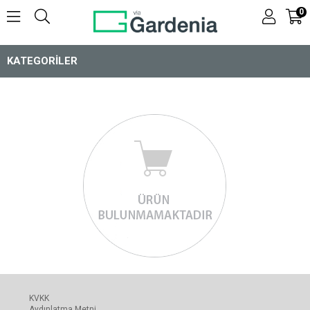
0
KATEGORILER
KVKK
Aydınlatma Metni