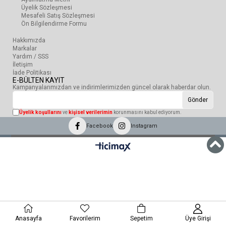
Üyelik Sözleşmesi
Mesafeli Satış Sözleşmesi
Ön Bilgilendirme Formu
Hakkımızda
Markalar
Yardım / SSS
İletişim
İade Politikası
E-BÜLTEN KAYIT
Kampanyalarımızdan ve indirimlerimizden güncel olarak haberdar olun.
Gönder
Üyelik koşullarını
ve
kişisel verilerimin
korunmasını kabul ediyorum.
Facebook
Instagram
Anasayfa
Favorilerim
Sepetim
Üye Girişi