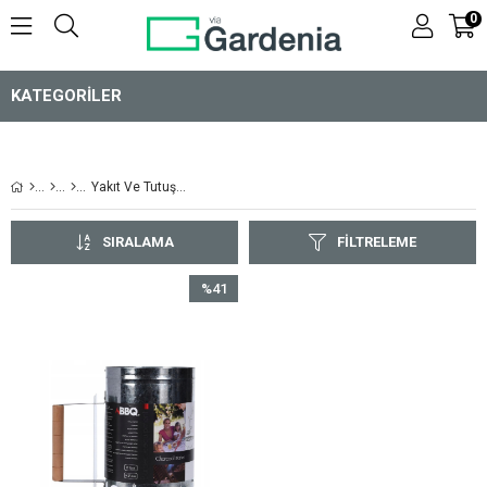
0
KATEGORILER
Yakıt Ve Tutuşturucular
SIRALAMA
FILTRELEME
%41
İndirim
%41İndirim