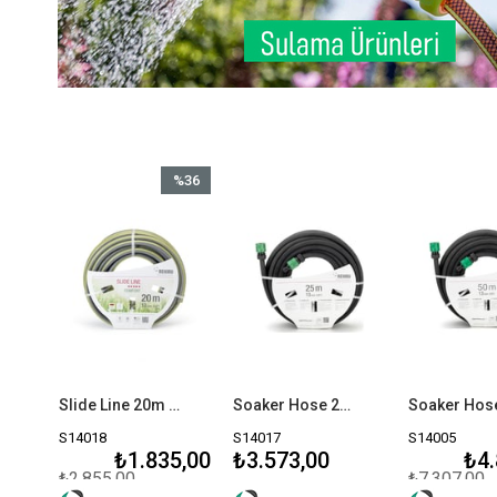
%36
İndirim
%36İndirim
1/2")
Slide Line 20m Hortum 13mm (1/2")
Soaker Hose 25m Terleme Hortumu 13mm (1/2")
S14018
S14017
S14005
₺1.835,00
₺3.573,00
₺4.
₺2.855,00
₺7.307,00