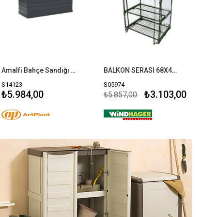
Amalfi Bahçe Sandığı Plastik Koyu Gri 340 Lt A350
BALKON SERASI 68X49X128 CM
S14123
S05974
₺5.984,00
₺3.103,00
₺5.857,00