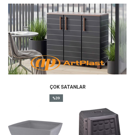
ÇOK SATANLAR
%39
İndirim
rim
%39İndirim