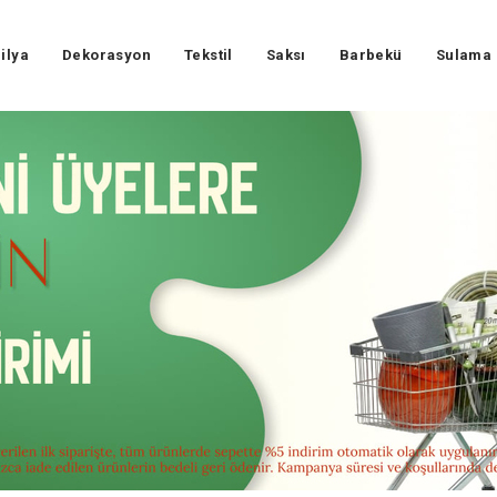
ilya
Dekorasyon
Tekstil
Saksı
Barbekü
Sulama