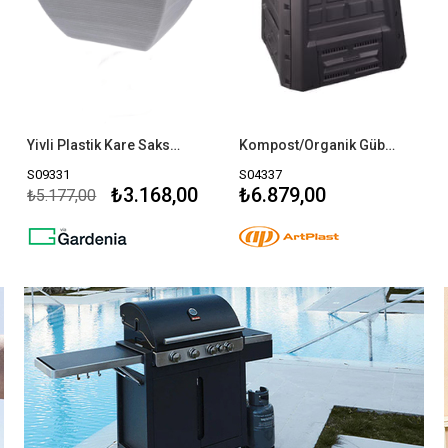
Yivli Plastik Kare Saksı Gri
Kompost/Organik Gübre Kutusu 380 LT 80X80x82 - SİYAH
S09331
S04337
₺3.168,00
₺6.879,00
₺5.177,00