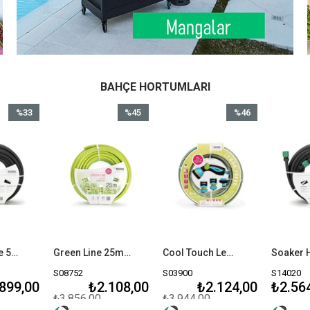
BAHÇE HORTUMLARI
%33
%45
%46
İndirim
İndirim
İndirim
%33İndirim
%45İndirim
%46İndirim
Soaker Hose 50m Terleme Hortumu 13mm (1/2")
Green Line 25m Hortum 19mm (3/4")
Cool Touch Lemon Fresh 25m Hortum Seti 13mm (1/2")
S08752
S03900
S14020
899,00
₺2.108,00
₺2.124,00
₺2.56
₺3.856,00
₺3.944,00