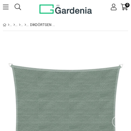
0
DIKDÖRTGEN GÜNEŞLIK TENTE 4*4M
›