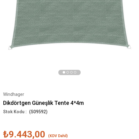
Windhager
Dikdörtgen Güneşlik Tente 4*4m
(S09592)
₺9.443,00
(KDV Dahil)