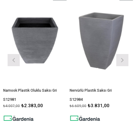
İndirim
İndirim
im
%41İndirim
%42İndiri
Namook Plastik Oluklu Saksı Gri
Nervürlü Plastik Saksı Gri
N
S12981
S12984
S
₺2.383,00
₺3.831,00
₺4.007,00
₺6.609,00
₺