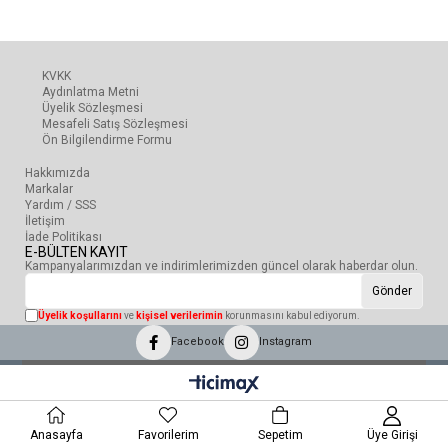
KVKK
Aydınlatma Metni
Üyelik Sözleşmesi
Mesafeli Satış Sözleşmesi
Ön Bilgilendirme Formu
Hakkımızda
Markalar
Yardım / SSS
İletişim
İade Politikası
E-BÜLTEN KAYIT
Kampanyalarımızdan ve indirimlerimizden güncel olarak haberdar olun.
Gönder
Üyelik koşullarını
ve
kişisel verilerimin
korunmasını kabul ediyorum.
Facebook
Instagram
Anasayfa
Favorilerim
Sepetim
Üye Girişi