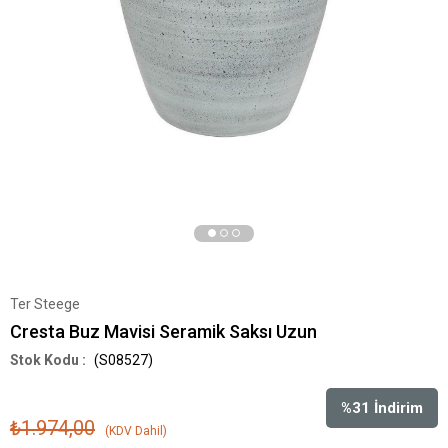
Ter Steege
Cresta Buz Mavisi Seramik Saksı Uzun
(S08527)
%
31
İndirim
₺1.974,00
(KDV Dahil)